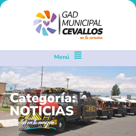
Menú
Inicio
Categoría: NOTICIAS
Categoría:
NOTICIAS
Cevallos
en tu corazón