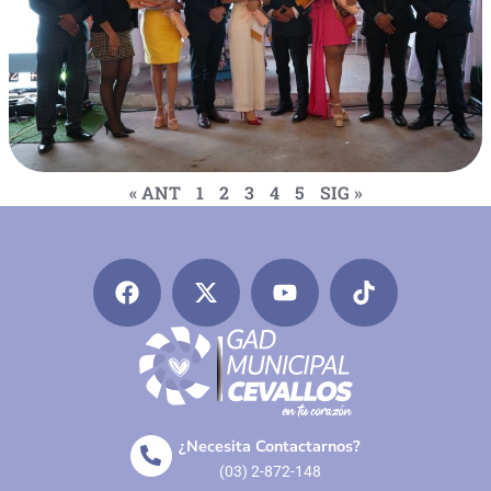
« ANT
1
2
3
4
5
SIG »
¿Necesita Contactarnos?
(03) 2-872-148