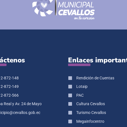
áctenos
Enlaces importan
 2-872-148
Rendición de Cuentas
 2-872-149
Lotaip
 2-872-566
PAC
pa Real y Av. 24 de Mayo
Cultura Cevallos
cipio@cevallos.gob.ec
Turismo Cevallos
Megainfocentro