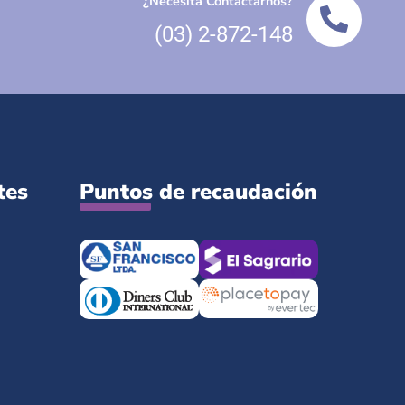
¿Necesita Contactarnos?
(03) 2-872-148
tes
Puntos de recaudación