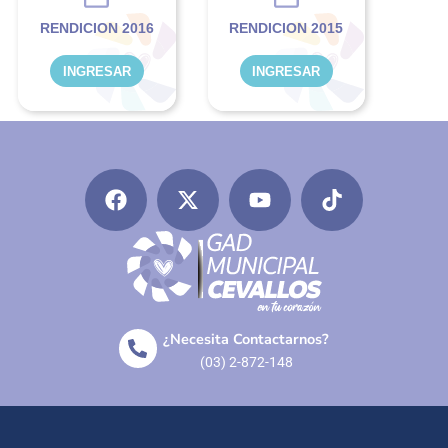
RENDICION 2016
RENDICION 2015
INGRESAR
INGRESAR
¿Necesita Contactarnos?
(03) 2-872-148