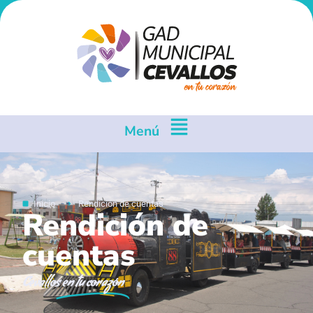
Menú
Inicio
Rendición de cuentas
Rendición de
cuentas
Cevallos
en tu corazón