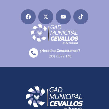
¿Necesita Contactarnos?
(03) 2-872-148