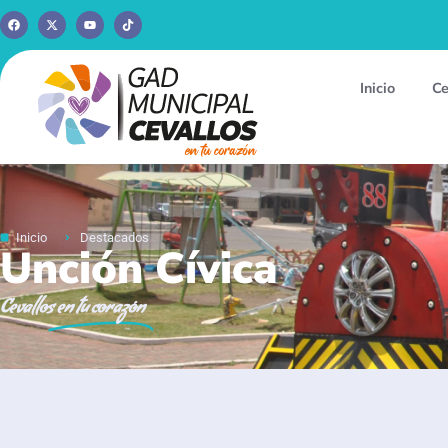
Inicio
Ce
Inicio
Destacados
Unción Cívica
Cevallos
en tu corazón