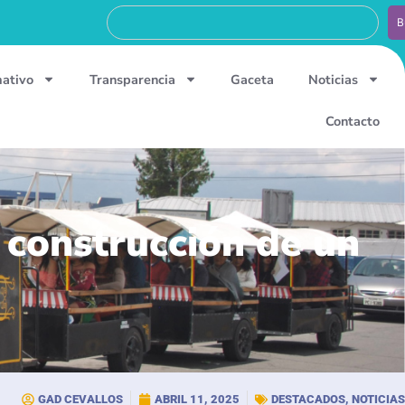
B
mativo
Transparencia
Gaceta
Noticias
Contacto
a construcción de un
GAD CEVALLOS
ABRIL 11, 2025
DESTACADOS
,
NOTICIAS