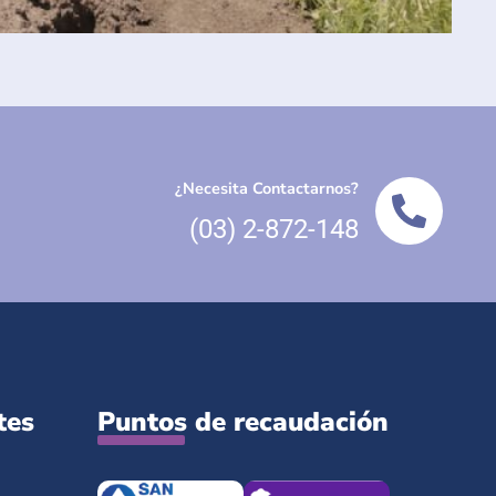
¿Necesita Contactarnos?
(03) 2-872-148
tes
Puntos de recaudación