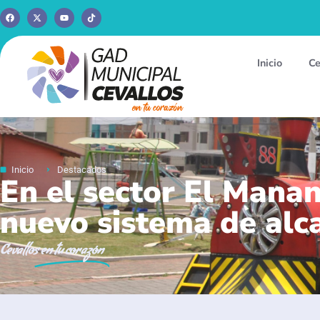
Inicio
Ce
Inicio
Destacados
En el sector El Manan
nuevo sistema de alc
Cevallos
en tu corazón