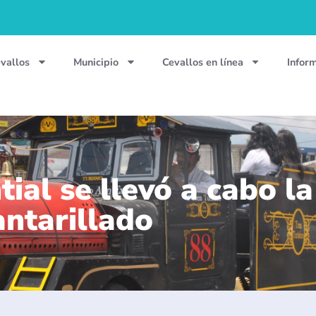
vallos
Municipio
Cevallos en línea
Infor
tial se llevó a cabo l
antarillado