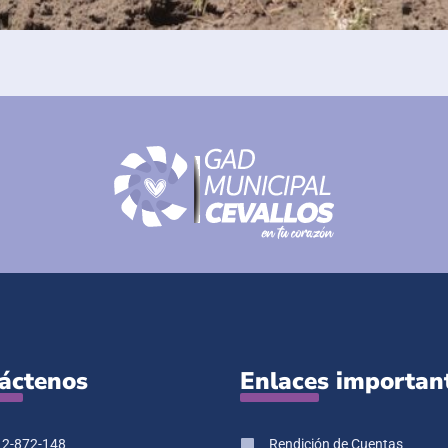
áctenos
Enlaces importan
 2-872-148
Rendición de Cuentas