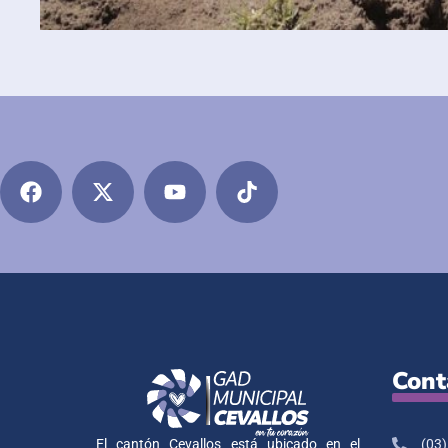
Cont
(03)
El cantón Cevallos está ubicado en el