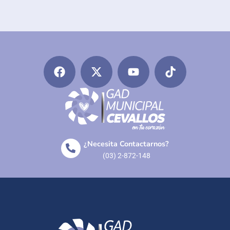
¿Necesita Contactarnos?
(03) 2-872-148