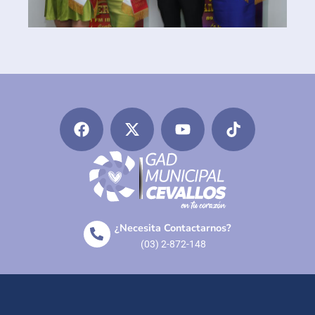
¿Necesita Contactarnos?
(03) 2-872-148