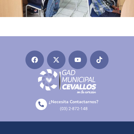
¿Necesita Contactarnos?
(03) 2-872-148