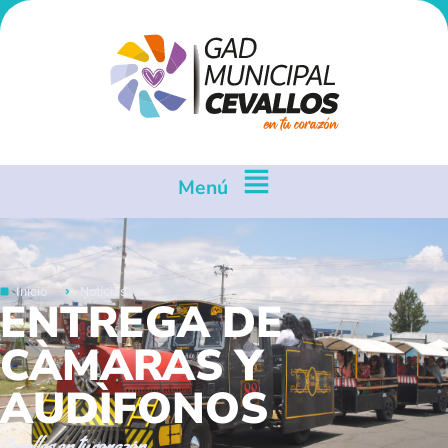
Menú
Inicio
Noticias
ENTREGA DE
CÀMARAS Y
AUDÌFONOS