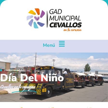
Menú
Inicio
Noticias
Día Del Niño
Cevallos
en tu corazón