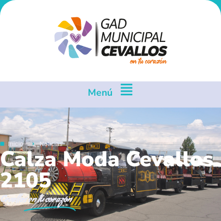
Menú
Inicio
Noticias
Calza Moda Cevallos
2105
Cevallos
en tu corazón