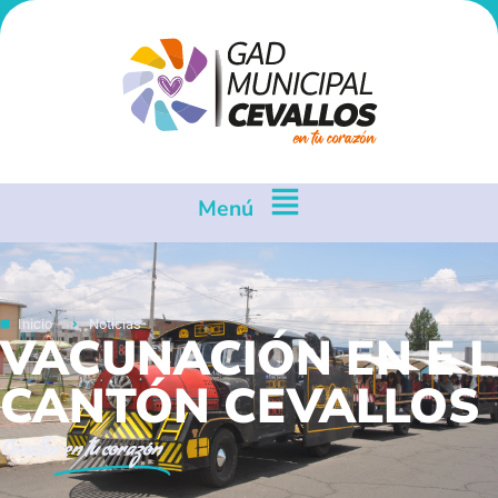
Menú
Inicio
Noticias
VACUNACIÓN EN E L
CANTÓN CEVALLOS
Cevallos
en tu corazón