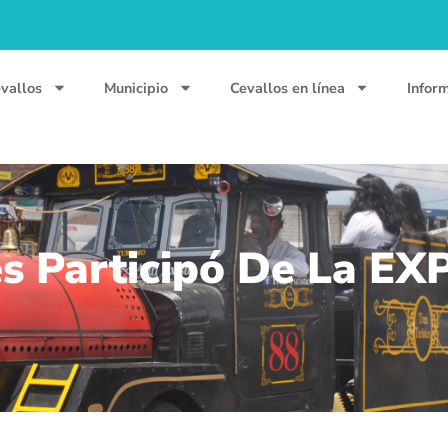
vallos
Municipio
Cevallos en línea
Infor
es Participó De La E