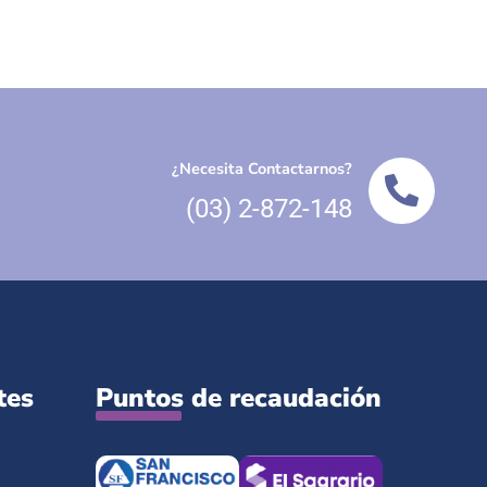
¿Necesita Contactarnos?
(03) 2-872-148
tes
Puntos de recaudación