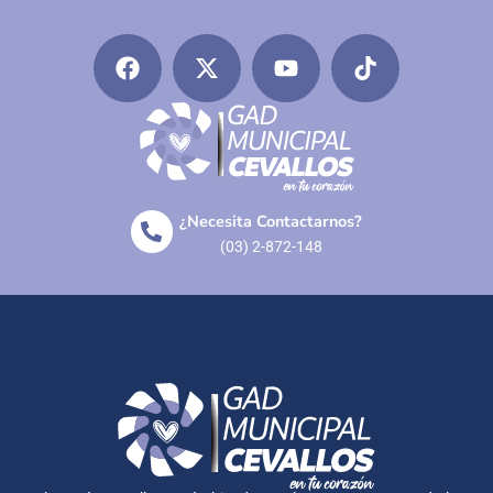
¿Necesita Contactarnos?
(03) 2-872-148