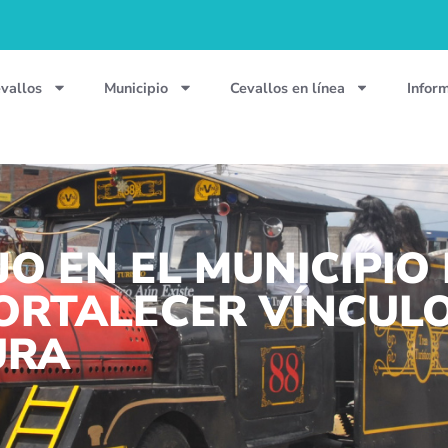
vallos
Municipio
Cevallos en línea
Infor
O EN EL MUNICIPIO
FORTALECER VÍNCUL
URA