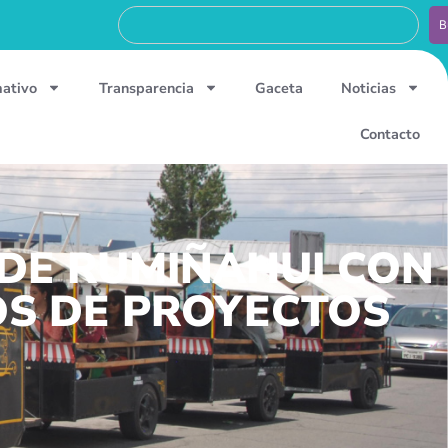
B
mativo
Transparencia
Gaceta
Noticias
Contacto
 DE RUMIÑAHUI CON
OS DE PROYECTOS