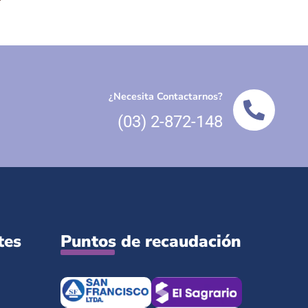
¿Necesita Contactarnos?
(03) 2-872-148
tes
Puntos de recaudación