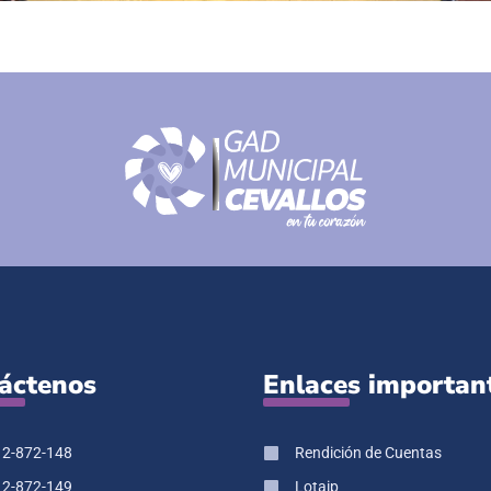
áctenos
Enlaces importan
 2-872-148
Rendición de Cuentas
 2-872-149
Lotaip