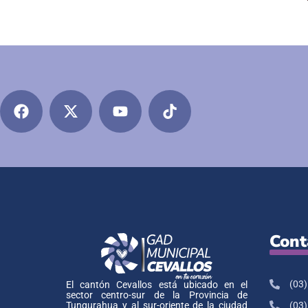
Cont
(03)
El cantón Cevallos está ubicado en el
sector centro-sur de la Provincia de
Tungurahua y al sur-oriente de la ciudad
(03)