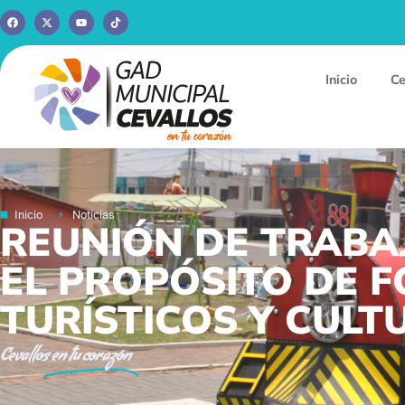
Inicio
Ce
Inicio
Noticias
REUNIÓN DE TRABAJ
EL PROPÓSITO DE 
TURÍSTICOS Y CULT
Cevallos
en tu corazón