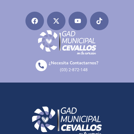
¿Necesita Contactarnos?
(03) 2-872-148