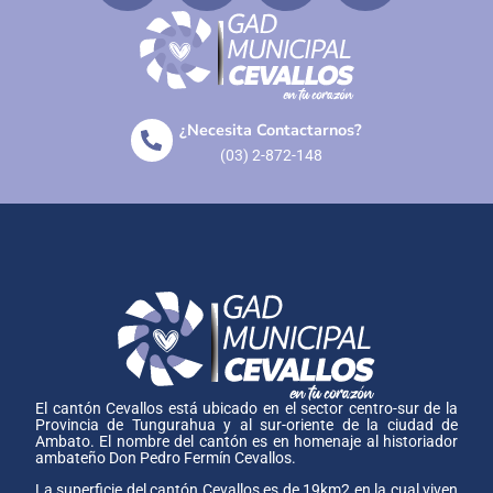
¿Necesita Contactarnos?
(03) 2-872-148
El cantón Cevallos está ubicado en el sector centro-sur de la
Provincia de Tungurahua y al sur-oriente de la ciudad de
Ambato. El nombre del cantón es en homenaje al historiador
ambateño Don Pedro Fermín Cevallos.
La superficie del cantón Cevallos es de 19km2 en la cual viven