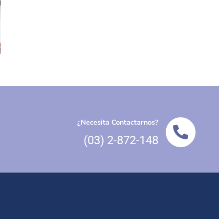
¿Necesita Contactarnos?
(03) 2-872-148