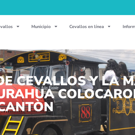
vallos
Municipio
Cevallos en línea
Infor
 DE CEVALLOS Y LA
URAHUA COLOCARON
 CANTÒN