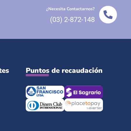
¿Necesita Contactarnos?
(03) 2-872-148
tes
Puntos de recaudación