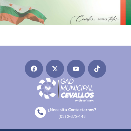
¿Necesita Contactarnos?
(03) 2-872-148