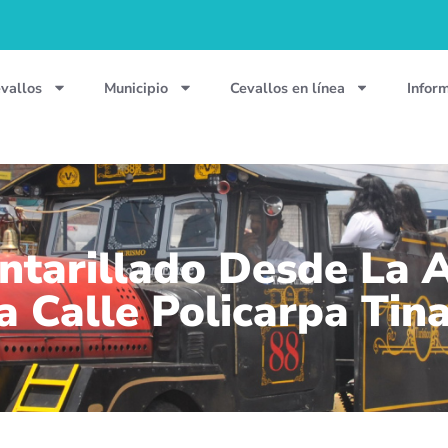
vallos
Municipio
Cevallos en línea
Infor
ntarillado Desde La 
a Calle Policarpa Tin