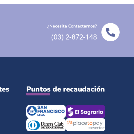
¿Necesita Contactarnos?
(03) 2-872-148
tes
Puntos de recaudación