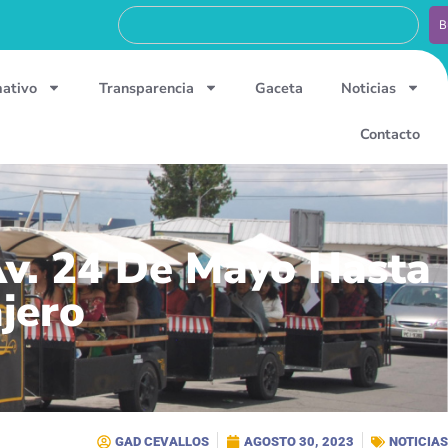
B
mativo
Transparencia
Gaceta
Noticias
Contacto
Av. 24 De Mayo Hasta
ajero
GAD CEVALLOS
AGOSTO 30, 2023
NOTICIAS