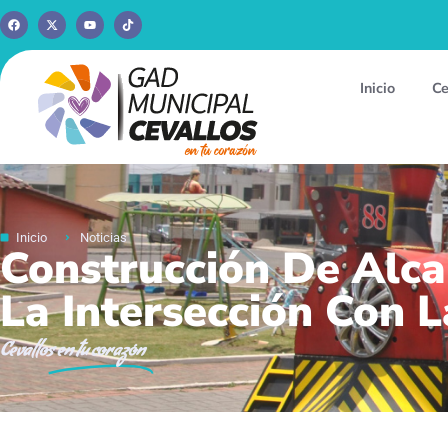
Inicio
Ce
Inicio
Noticias
Construcción De Alca
La Intersección Con L
Cevallos
en tu corazón