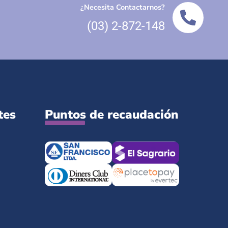
¿Necesita Contactarnos?
(03) 2-872-148
tes
Puntos de recaudación