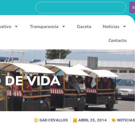
B
mativo
Transparencia
Gaceta
Noticias
Contacto
 DE VIDA
GAD CEVALLOS
ABRIL 25, 2014
NOTICIAS