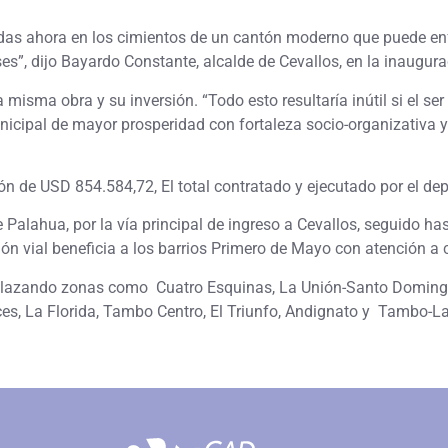
das ahora en los cimientos de un cantón moderno que puede enf
nses”, dijo Bayardo Constante, alcalde de Cevallos, en la inaugur
isma obra y su inversión. “Todo esto resultaría inútil si el ser
unicipal de mayor prosperidad con fortaleza socio-organizativa 
ión de USD 854.584,72, El total contratado y ejecutado por el 
 Palahua, por la vía principal de ingreso a Cevallos, seguido h
ón vial beneficia a los barrios Primero de Mayo con atención a ci
nlazando zonas como Cuatro Esquinas, La Unión-Santo Domingo, L
nces, La Florida, Tambo Centro, El Triunfo, Andignato y Tambo-L