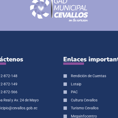
áctenos
Enlaces importan
 2-872-148
Rendición de Cuentas
 2-872-149
Lotaip
 2-872-566
PAC
pa Real y Av. 24 de Mayo
Cultura Cevallos
cipio@cevallos.gob.ec
Turismo Cevallos
Megainfocentro