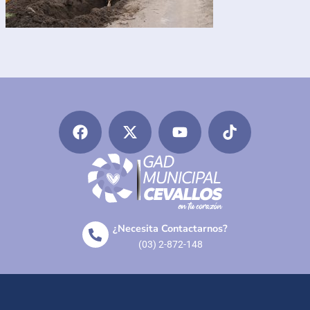
¿Necesita Contactarnos?
(03) 2-872-148