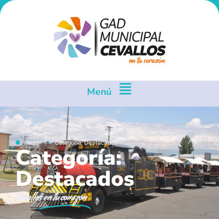
Menú
Inicio
Categoría: Destacados
Categoría:
Destacados
Cevallos
en tu corazón