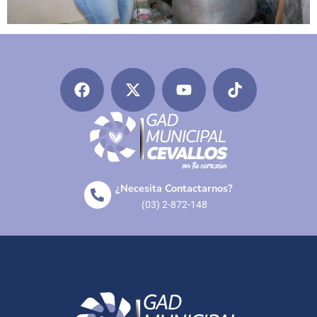
¿Necesita Contactarnos?
(03) 2-872-148