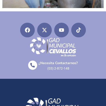
¿Necesita Contactarnos?
(03) 2-872-148