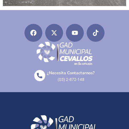
¿Necesita Contactarnos?
(03) 2-872-148