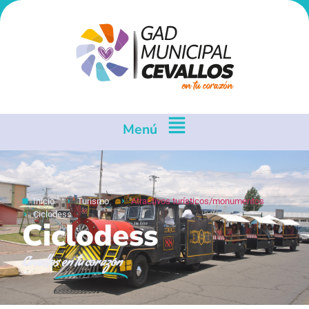
Menú
Inicio
Turismo
Atractivos turísticos/monumentos
Ciclodess
Ciclodess
Cevallos
en tu corazón