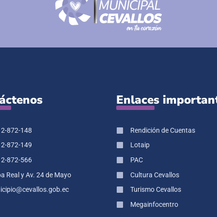
áctenos
Enlaces importan
 2-872-148
Rendición de Cuentas
 2-872-149
Lotaip
 2-872-566
PAC
pa Real y Av. 24 de Mayo
Cultura Cevallos
cipio@cevallos.gob.ec
Turismo Cevallos
Megainfocentro