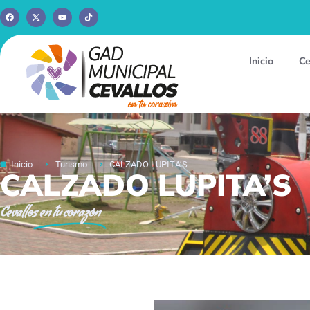
Inicio
Ce
Inicio
Turismo
CALZADO LUPITA’S
CALZADO LUPITA’S
Cevallos
en tu corazón