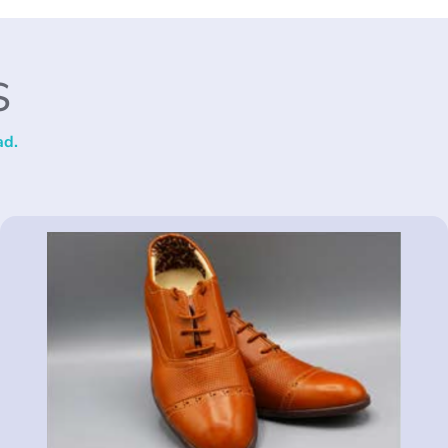
S
ad.