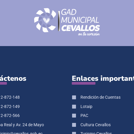
áctenos
Enlaces importan
 2-872-148
Rendición de Cuentas
 2-872-149
Lotaip
 2-872-566
PAC
pa Real y Av. 24 de Mayo
Cultura Cevallos
cipio@cevallos.gob.ec
Turismo Cevallos