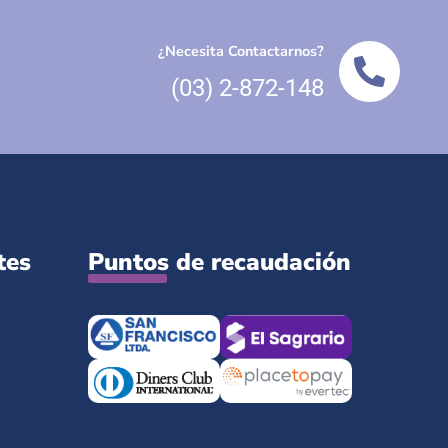
¿Necesita Contactarnos?
(03) 2-872-148
tes
Puntos de recaudación