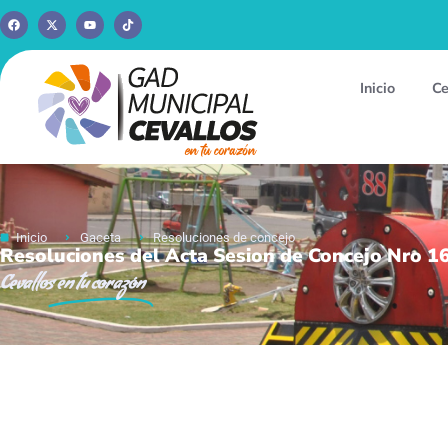
Inicio
Ce
Inicio
Gaceta
Resoluciones de concejo
Resoluciones del Acta Sesion de Concejo Nro 1
Cevallos
en tu corazón