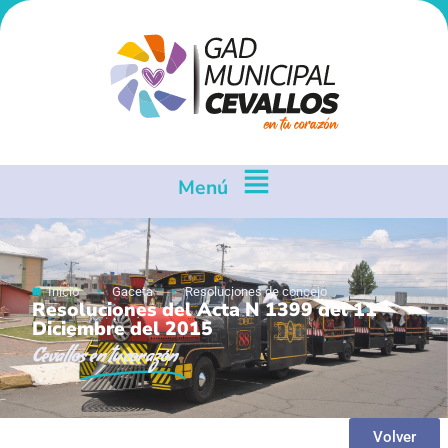
Menú
Inicio
Gaceta
Resoluciones de concejo
Resoluciones del Acta N 1399 del 11
Diciembre del 2015
Cevallos
en tu corazón
Volver