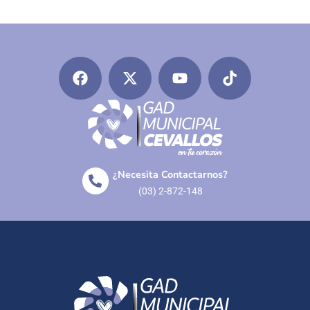
¿Necesita Contactarnos?
(03) 2-872-148