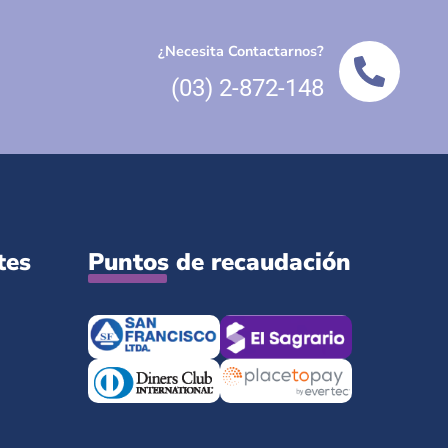
¿Necesita Contactarnos?
(03) 2-872-148
tes
Puntos de recaudación