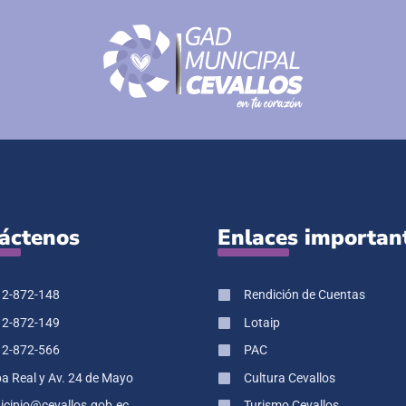
áctenos
Enlaces importan
 2-872-148
Rendición de Cuentas
 2-872-149
Lotaip
 2-872-566
PAC
pa Real y Av. 24 de Mayo
Cultura Cevallos
cipio@cevallos.gob.ec
Turismo Cevallos