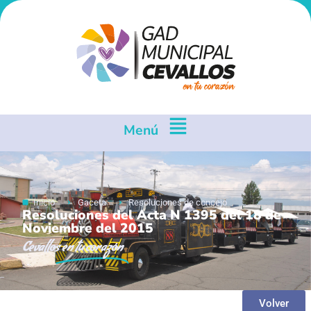
Menú
Inicio
Gaceta
Resoluciones de concejo
Resoluciones del Acta N 1395 del 18 de
Noviembre del 2015
Cevallos
en tu corazón
Volver