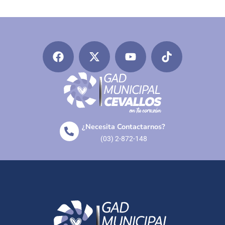
¿Necesita Contactarnos?
(03) 2-872-148