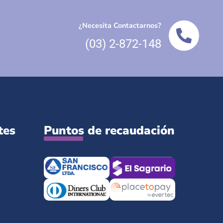
¿Necesita Contactarnos?
(03) 2-872-148
tes
Puntos de recaudación