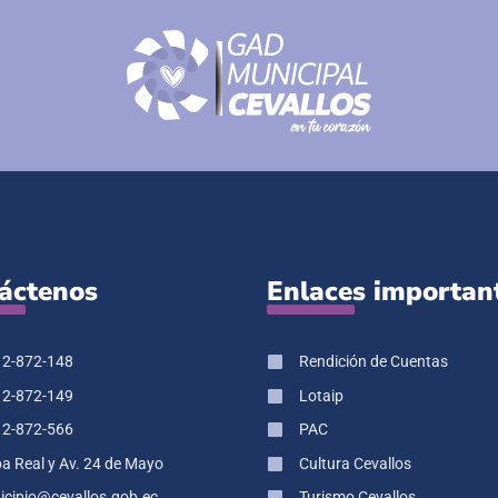
áctenos
Enlaces importan
 2-872-148
Rendición de Cuentas
 2-872-149
Lotaip
 2-872-566
PAC
pa Real y Av. 24 de Mayo
Cultura Cevallos
cipio@cevallos.gob.ec
Turismo Cevallos