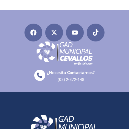
¿Necesita Contactarnos?
(03) 2-872-148