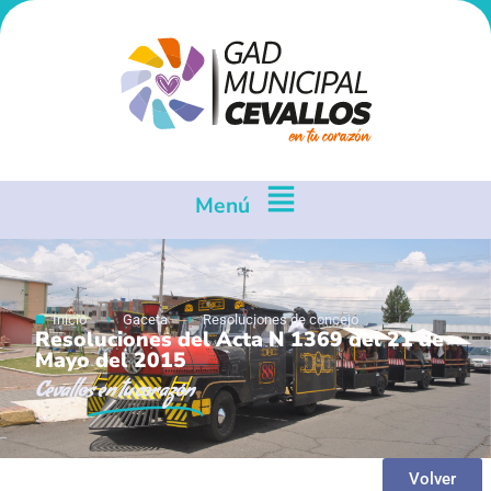
Menú
Inicio
Gaceta
Resoluciones de concejo
Resoluciones del Acta N 1369 del 21 de
Mayo del 2015
Cevallos
en tu corazón
Volver