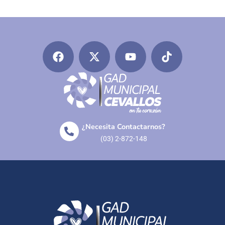
¿Necesita Contactarnos?
(03) 2-872-148