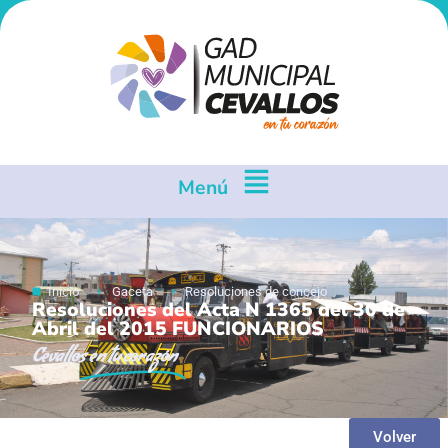
Menú
Inicio
Gaceta
Resoluciones de concejo
Resoluciones del Acta N 1365 del 30 de
Abril del 2015 FUNCIONARIOS
Cevallos
en tu corazón
Volver