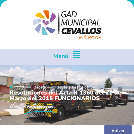
Menú
Inicio
Gaceta
Resoluciones de concejo
Resoluciones del Acta N 1360 del 27 de
Marzo del 2015 FUNCIONARIOS
Cevallos
en tu corazón
Volver