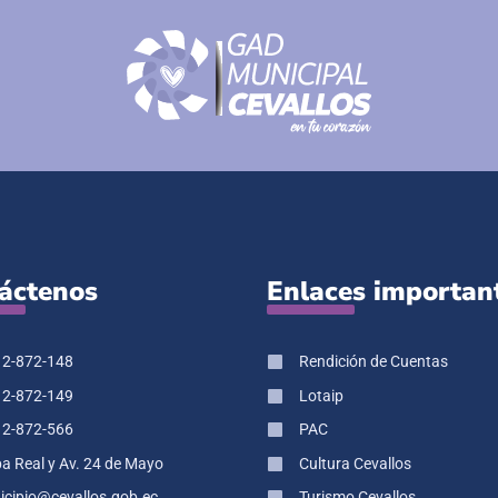
áctenos
Enlaces importan
 2-872-148
Rendición de Cuentas
 2-872-149
Lotaip
 2-872-566
PAC
pa Real y Av. 24 de Mayo
Cultura Cevallos
cipio@cevallos.gob.ec
Turismo Cevallos