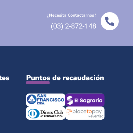
¿Necesita Contactarnos?
(03) 2-872-148
tes
Puntos de recaudación