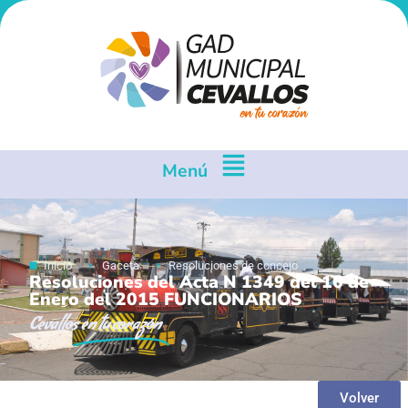
Menú
Inicio
Gaceta
Resoluciones de concejo
Resoluciones del Acta N 1349 del 16 de
Enero del 2015 FUNCIONARIOS
Cevallos
en tu corazón
Volver