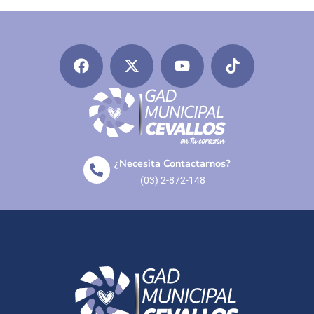
¿Necesita Contactarnos?
(03) 2-872-148