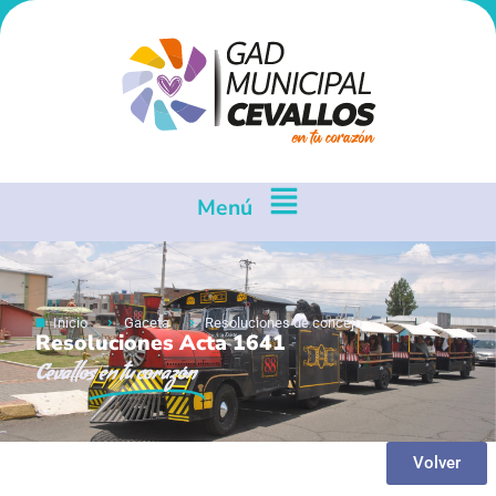
Menú
Inicio
Gaceta
Resoluciones de concejo
Resoluciones Acta 1641
Cevallos
en tu corazón
Volver