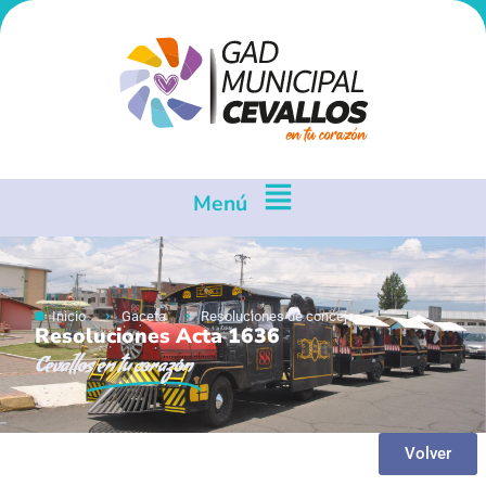
Menú
Inicio
Gaceta
Resoluciones de concejo
Resoluciones Acta 1636
Cevallos
en tu corazón
Volver