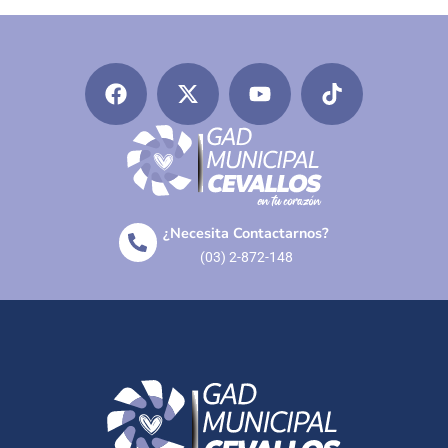
¿Necesita Contactarnos?
(03) 2-872-148