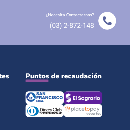
¿Necesita Contactarnos?
(03) 2-872-148
tes
Puntos de recaudación