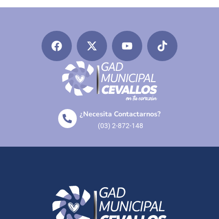
¿Necesita Contactarnos?
(03) 2-872-148