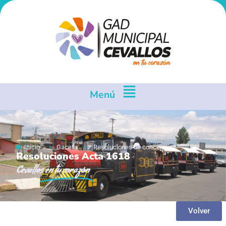
Menú
Inicio
Gaceta
Resoluciones de concejo
Resoluciones Acta 1618
Cevallos
en tu corazón
Volver