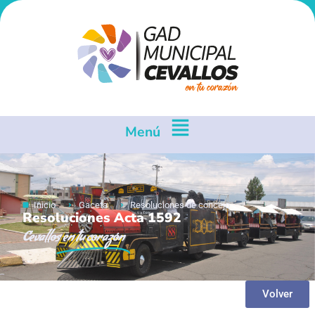
Menú
Inicio
Gaceta
Resoluciones de concejo
Resoluciones Acta 1592
Cevallos
en tu corazón
Volver