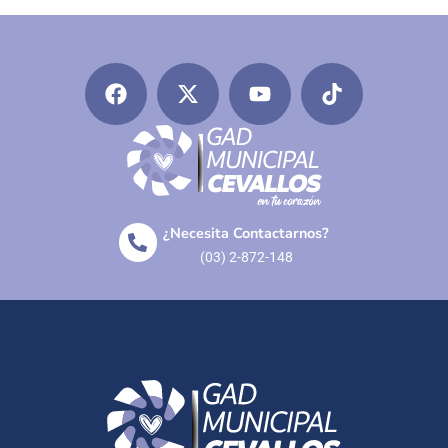
¿Necesita Contactarnos?
(03) 2-872-148