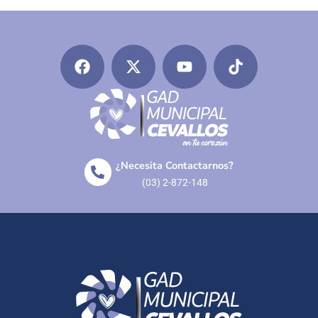
¿Necesita Contactarnos?
(03) 2-872-148