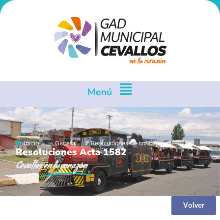
Menú
Inicio
Gaceta
Resoluciones de concejo
Resoluciones Acta 1582
Cevallos
en tu corazón
Volver