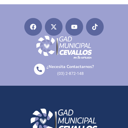
¿Necesita Contactarnos?
(03) 2-872-148