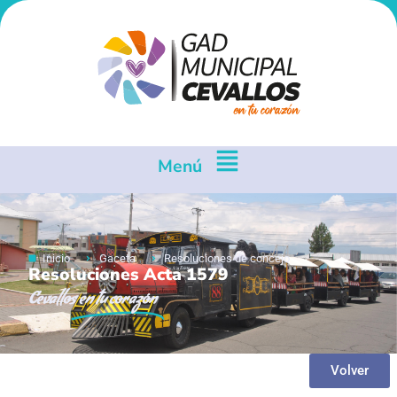
Menú
Inicio
Gaceta
Resoluciones de concejo
Resoluciones Acta 1579
Cevallos
en tu corazón
Volver