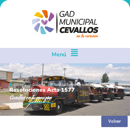
Menú
Inicio
Gaceta
Resoluciones de concejo
Resoluciones Acta 1577
Cevallos
en tu corazón
Volver