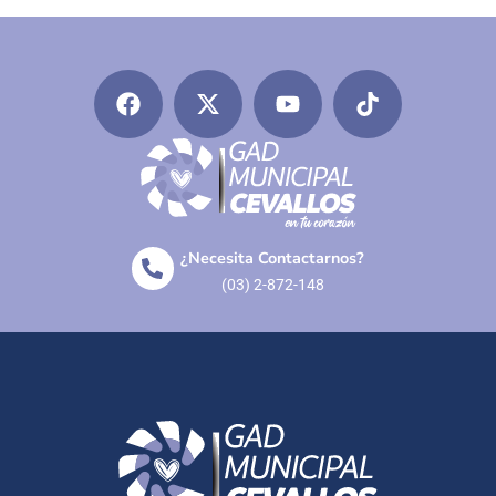
¿Necesita Contactarnos?
(03) 2-872-148