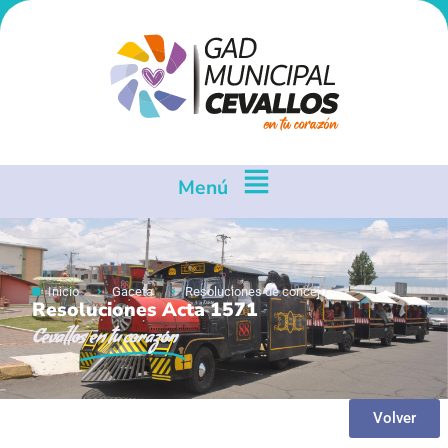
Menú
Inicio
Gaceta
Resoluciones de concejo
Resoluciones Acta 1571
Cevallos
en tu corazón
Volver