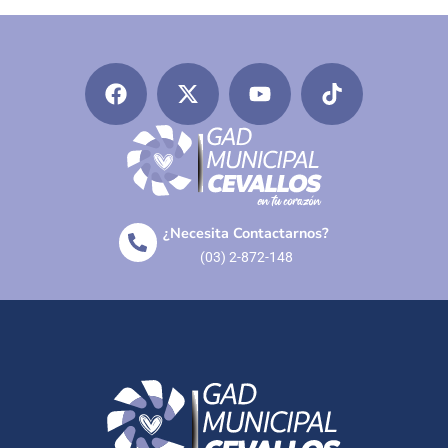
¿Necesita Contactarnos?
(03) 2-872-148