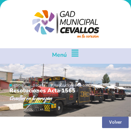
Menú
Inicio
Gaceta
Resoluciones de concejo
Resoluciones Acta 1565
Cevallos
en tu corazón
Volver