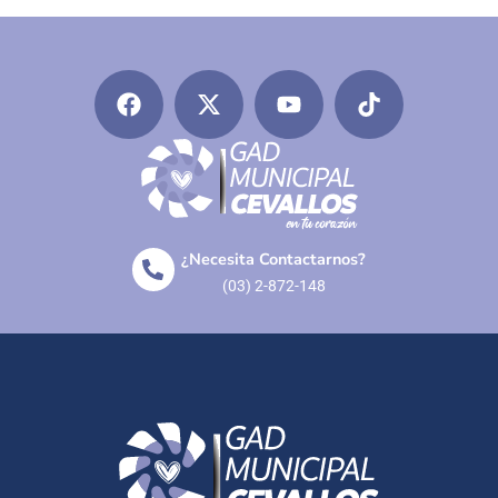
¿Necesita Contactarnos?
(03) 2-872-148