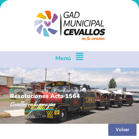
Menú
Inicio
Gaceta
Resoluciones de concejo
Resoluciones Acta 1564
Cevallos
en tu corazón
Volver