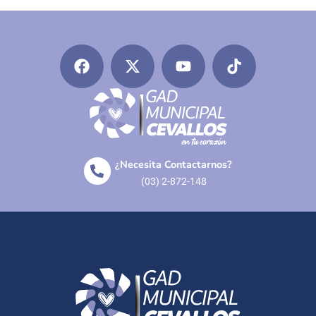
¿Necesita Contactarnos?
(03) 2-872-148